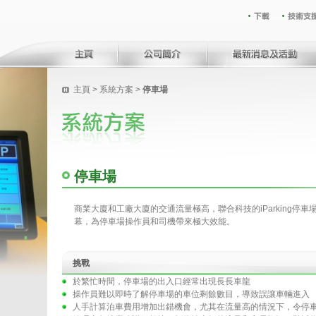
主頁
>
系統方案
>
停車場
停車場
商業大廈和工廠大廈的交通流量極高，聯合科技的iParking停
幕，為停車場操作員和司機帶來極大效能。
挑戰
於繁忙時間，停車場的出入口經常出現長長車龍
操作員難以即時了解停車場的車位剩餘數目，導致誤讓車輛進入
人手計算泊車費用增加出錯機會，尤其在流量高的情況下，令停