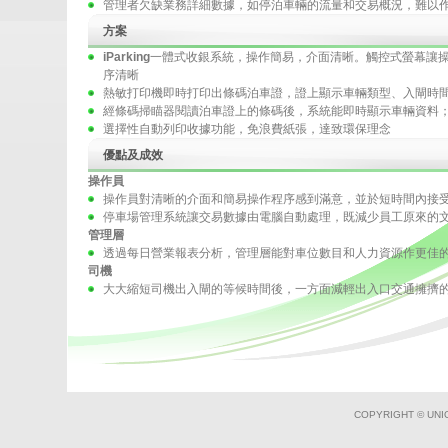
管理者欠缺業務詳細數據，如停泊車輛的流量和交易概況，難以
方案
iParking
一體式收銀系統，操作簡易，介面清晰。觸控式螢幕讓
序清晰
熱敏打印機即時打印出條碼泊車證，證上顯示車輛類型、入閘時
經條碼掃瞄器閱讀泊車證上的條碼後，系統能即時顯示車輛資料
選擇性自動列印收據功能，免浪費紙張，達致環保理念
優點及成效
操作員
操作員對清晰的介面和簡易操作程序感到滿意，並於短時間內接
停車場管理系統讓交易數據由電腦自動處理，既減少員工原來的
管理層
透過每日營業報表分析，管理層能對車位數目和人力資源作更佳
司機
大大縮短司機出入閘的等候時間後，一方面減輕出入口交通擁擠
COPYRIGHT © UNI