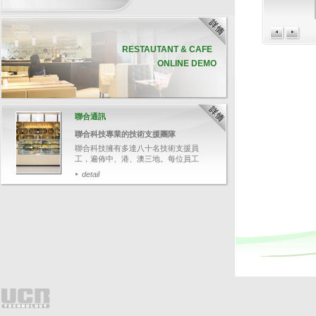
RESTAUTANT & CAFE
ONLINE DEMO
聯合通訊
聯合科技專業的技術支援團隊
聯合科技擁有多達八十名技術支援員
工，遍佈中、港、澳三地。每位員工
均受專業軟、硬件培訓，並通過資深
detail
培訓員的嚴格評核，確保他們有充足
的技術知識，幫助客戶解答各種疑
難。
PRODUCT HIGHLIGHT
今次帶大家追蹤其中一名技術支援人
I-Watch 智能監控系統
員鄭先生，了解聯合科技如何為客人
提供迅速和專業的技術支援服務。
I-Watch智能監控系統並非一
般的閉路電視，它能將POS交
易資料與影像結合，可透過輸
detail
入關鍵文字，如：項目名稱、
整單取消、更改付款等，快速
搜尋相關交易影像，並於畫面
上清楚顯示POS交易資料，有
效針對可疑的交易，保障業務