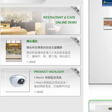
RESTAUTANT & CAFE
ONLINE DEMO
聯合通訊
聯合科技專業的技術支援團隊
聯合科技擁有多達八十名技術支援員
工，遍佈中、港、澳三地。每位員工
均受專業軟、硬件培訓，並通過資深
detail
培訓員的嚴格評核，確保他們有充足
的技術知識，幫助客戶解答各種疑
難。
PRODUCT HIGHLIGHT
今次帶大家追蹤其中一名技術支援人
I-Watch 智能監控系統
員鄭先生，了解聯合科技如何為客人
提供迅速和專業的技術支援服務。
I-Watch智能監控系統並非一
般的閉路電視，它能將POS交
易資料與影像結合，可透過輸
detail
入關鍵文字，如：項目名稱、
整單取消、更改付款等，快速
搜尋相關交易影像，並於畫面
上清楚顯示POS交易資料，有
效針對可疑的交易，保障業務