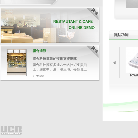
RESTAUTANT & CAFE
ONLINE DEMO
特點
功能
聯合通訊
聯合科技專業的技術支援團隊
聯合科技擁有多達八十名技術支援員
工，遍佈中、港、澳三地。每位員工
均受專業軟、硬件培訓，並通過資深
Towa
detail
培訓員的嚴格評核，確保他們有充足
的技術知識，幫助客戶解答各種疑
難。
PRODUCT HIGHLIGHT
今次帶大家追蹤其中一名技術支援人
I-Watch 智能監控系統
員鄭先生，了解聯合科技如何為客人
提供迅速和專業的技術支援服務。
I-Watch智能監控系統並非一
般的閉路電視，它能將POS交
易資料與影像結合，可透過輸
detail
入關鍵文字，如：項目名稱、
整單取消、更改付款等，快速
搜尋相關交易影像，並於畫面
上清楚顯示POS交易資料，有
效針對可疑的交易，保障業務