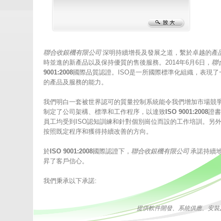
聯合收銀機有限公司
深明持續增長及發展之道，繫於卓越的產
時並進的新產品以及保持優質的售後服務。
2014
年
6
月
6
日，
聯
9001:2008
國際品質認證。
ISO
是一所國際標準化組織，表現了
的產品及服務的能力。
我們明白一套被世界認可的質量控制系統能令我們增加市場競
制定了公司架構、標準和工作程序，以達致
ISO 9001:2008
證書
員工均受到
ISO
認知訓練和針對個別崗位而設的工作培訓。另
按照既定程序和獲得持續改善的方向。
於
ISO 9001:2008
國際認證下，
聯合收銀機有限公司
承諾持續
昇了客戶信心。
我們秉承以下承諾
:
提供軟件開發、系統供應、安裝