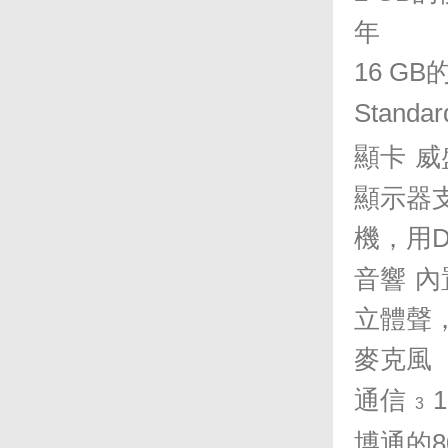
年
16 GB
Standar
顯卡
威
顯示器
機，用
D
音響
內
立體聲
麥克風
通信
1
3
博通的
8