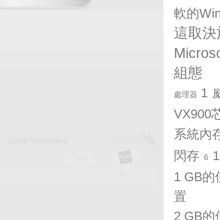
軟的
Win
這取決
Micros
組態
1
處理器
VX900
系統內
閃存
1
6
1 GB
的
置
2 GB
的