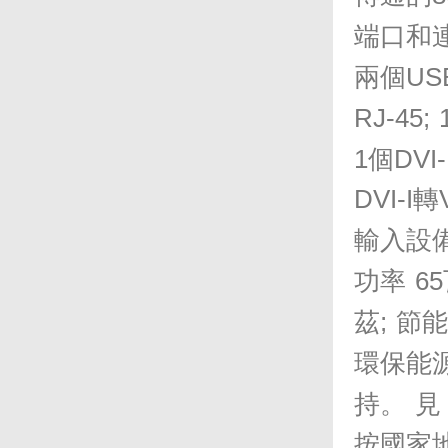
端口和
兩個
US
RJ-45;
1
個
DVI-
DVI-I
轉
輸入設
功率
65
茲
;
節能
環保
能
持。
見
按國家