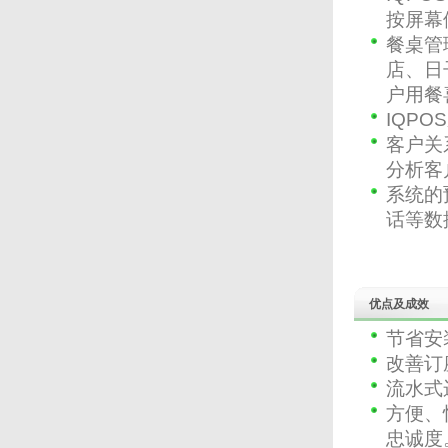
收益。 I-Watch智能监控系统
按屏幕
适用于各大小规模的酒店、会
所、零售连锁店、酒楼、餐厅
餐桌管
及快餐店等。
店、日
户用餐
IQP
客户关
分析客
系统的
话等数
优点及成效
节省安
改善订
流水式
方便、
忠诚度