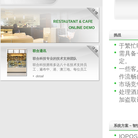
RESTAUTANT & CAFE
ONLINE DEMO
挑战
于繁忙
联合通讯
需具备
联合科技专业的技术支持团队
定。
联合科技拥有多达八十名技术支持员
一些客
工，遍布中、港、澳三地。每位员工
均受专业软、硬件培训，并通过资深
作流畅
detail
培训员的严格评核，确保他们有充足
市场竞
的技术知识，帮助客户解答各种疑
难。
PRODUCT HIGHLIGHT
处理酒
今次带大家追踪其中一名技术支持人
I-Watch 智能监控系统
员郑先生，了解联合科技如何为客人
加盗取
提供迅速和专业的技术支持服务。
I-Watch智能监控系统并非一
般的闭路电视，它能将POS交
易数据与影像结合，可透过输
detail
入关键文字，如：项目名称、
整单取消、更改付款等，快速
搜寻相关交易影像，并于画面
系统方案 ~ 智
上清楚显示POS交易数据，有
效针对可疑的交易，保障业务
IQP