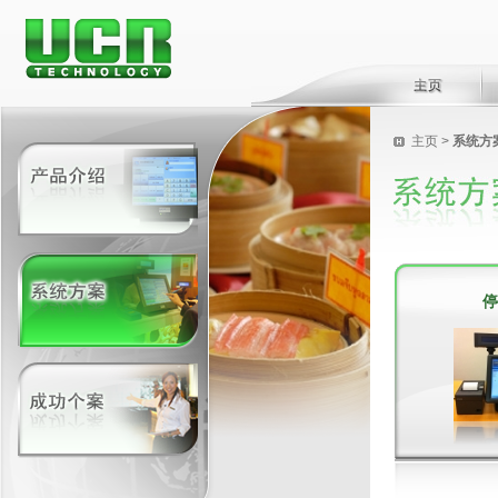
主页
>
系统方
停