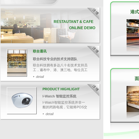
港式
RESTAUTANT & CAFE
ONLINE DEMO
联合通讯
联合科技专业的技术支持团队
联合科技拥有多达八十名技术支持员
工，遍布中、港、澳三地。每位员工
均受专业软、硬件培训，并通过资深
detail
面
培训员的严格评核，确保他们有充足
的技术知识，帮助客户解答各种疑
难。
PRODUCT HIGHLIGHT
今次带大家追踪其中一名技术支持人
I-Watch 智能监控系统
员郑先生，了解联合科技如何为客人
提供迅速和专业的技术支持服务。
I-Watch智能监控系统并非一
般的闭路电视，它能将POS交
易数据与影像结合，可透过输
detail
入关键文字，如：项目名称、
整单取消、更改付款等，快速
搜寻相关交易影像，并于画面
上清楚显示POS交易数据，有
效针对可疑的交易，保障业务