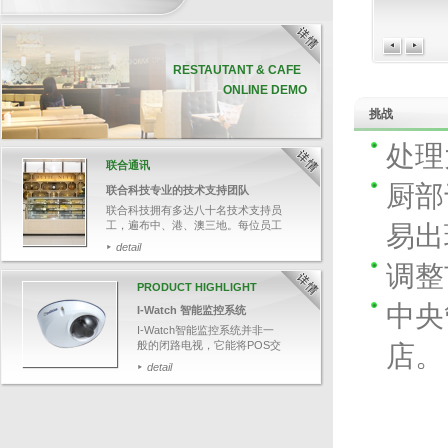
RESTAUTANT & CAFE
ONLINE DEMO
挑战
处理
联合通讯
厨部
联合科技专业的技术支持团队
联合科技拥有多达八十名技术支持员
工，遍布中、港、澳三地。每位员工
易出
均受专业软、硬件培训，并通过资深
detail
培训员的严格评核，确保他们有充足
调整
的技术知识，帮助客户解答各种疑
难。
PRODUCT HIGHLIGHT
今次带大家追踪其中一名技术支持人
中央
I-Watch 智能监控系统
员郑先生，了解联合科技如何为客人
提供迅速和专业的技术支持服务。
I-Watch智能监控系统并非一
般的闭路电视，它能将POS交
店。
易数据与影像结合，可透过输
detail
入关键文字，如：项目名称、
整单取消、更改付款等，快速
搜寻相关交易影像，并于画面
上清楚显示POS交易数据，有
效针对可疑的交易，保障业务