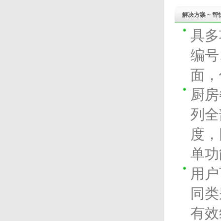
收益。 I-Watch智能监控系统
适用于各大小规模的酒店、会
解决方案 ~ 智
所、零售连锁店、酒楼、餐厅
及快餐店等。
具多
编号
面，
厨房
列全
度，
单功
用户
同类
有效