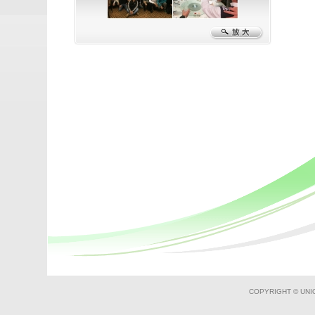
TANT & CAFE
ONLINE DEMO
COPYRIGHT © UNI